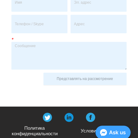
*
Представлять на рассмотрение
Политика
Условия и положения
Ask us
конфиденциальности