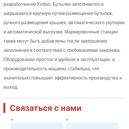
▎
Связаться с нами
*
*