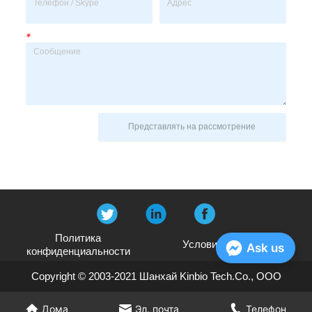
*
Представлять на рассмотрение
Политика
Условия и положения
Ask us
конфиденциальности
Copyright © 2003-2021 Шанхай Kinbio Tech.Co., ООО
Дома
Эл. почта
Телефон