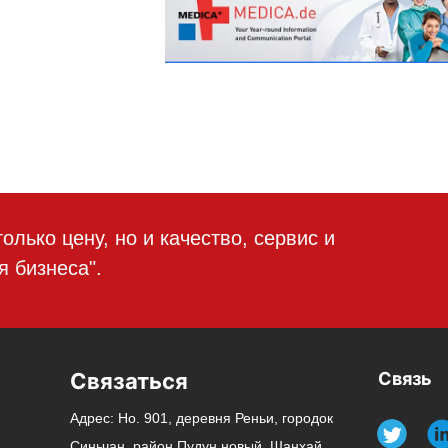
лько цену, но и качество, сервис и
 бизнеса".
Связаться
Связь
Адрес: Но. 901, деревня Реньи, городок
Синьчан, район Пудун новый, Шанхай