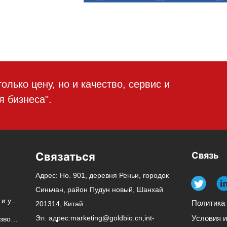
лько цену, но и качество, сервис и
 бизнеса".
Связаться
Связь
Адрес: Но. 901, деревня Реньи, городок
Синьчан, район Пудун новый, Шанхай
Автоматическая линия для сборки и упаковки
Политика
201314, Китай
Эл. адрес:
marketing@goldbio.cn,int-
Условия 
Вспомогательное устройство производства