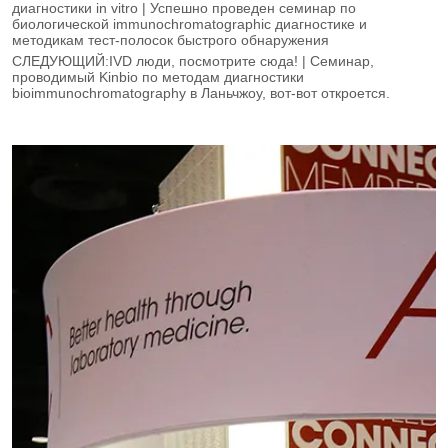
диагностики in vitro | Успешно проведен семинар по
биологической immunochromatographic диагностике и
методикам тест-полосок быстрого обнаружения
СЛЕДУЮЩИЙ:
IVD люди, посмотрите сюда! | Семинар,
проводимый Kinbio по методам диагностики
bioimmunochromatography в Ланьчжоу, вот-вот откроется.